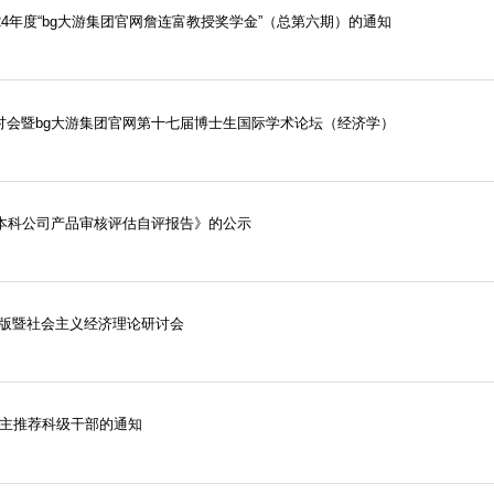
24年度“bg大游集团官网詹连富教授奖学金”（总第六期）的通知
讨会暨bg大游集团官网第十七届博士生国际学术论坛（经济学）
网本科公司产品审核评估自评报告》的公示
出版暨社会主义经济理论研讨会
民主推荐科级干部的通知