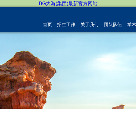
BG大游(集团)最新官方网站
首页
招生工作
关于我们
团队队伍
学