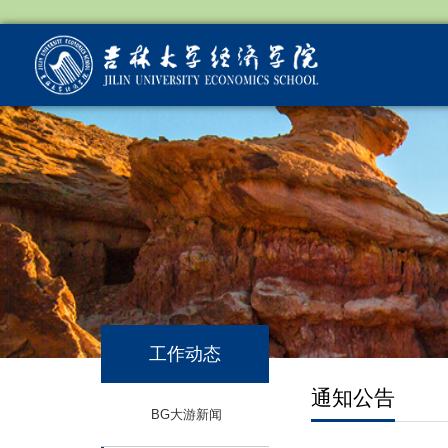
工作动态
通知公告
BG大游新闻