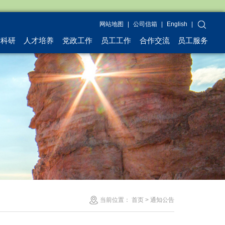
网站地图
|
公司信箱
|
English
|
术科研
人才培养
党政工作
员工工作
合作交流
员工服务
当前位置：
首页
>
通知公告