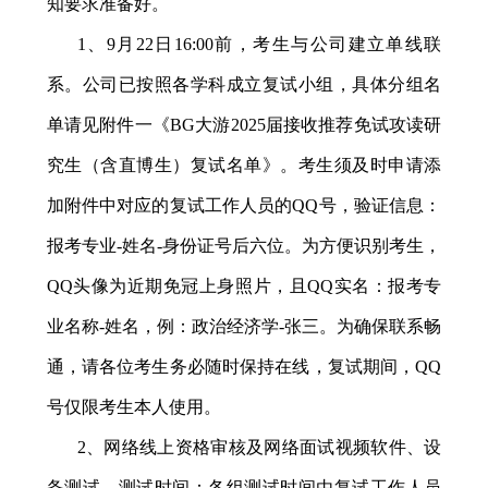
知要求准备好。
1
、
9
月
22
日
16:00
前，考生与公司建立单线联
系。公司已按照各学科成立复试小组，具体分组名
单请见附件一《BG大游
2025
届接收推荐免试攻读研
究生（含直博生）复试名单》。考生须及时申请添
加附件中对应的复试工作人员的
QQ
号，验证信息：
报考专业
-
姓名
-
身份证号后六位。为方便识别考生，
QQ
头像为近期免冠上身照片，且
QQ
实名：报考专
业名称
-
姓名，例：政治经济学
-
张三。为确保联系畅
通，请各位考生务必随时保持在线，复试期间，
QQ
号仅限考生本人使用。
2
、网络线上资格审核及网络面试视频软件、设
备测试，
测试时间：各组测试时间由复试工作人员