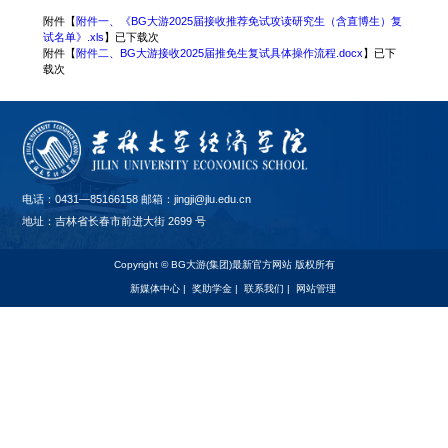
附件【
附件一、《BG大游2025届接收推荐免试攻读研究生（含直博生）复
试名单》.xls
】已下载
次
附件【
附件二、BG大游接收2025届推免生复试具体操作流程.docx
】已下
载
次
电话：0431—85166158 邮箱：jingji@jlu.edu.cn
地址：吉林省长春市前进大街 2699 号
Copyright © BG大游(集团)最新官方网站 版权所有
新媒体中心
|
奖助学金
|
联系我们
|
网站管理