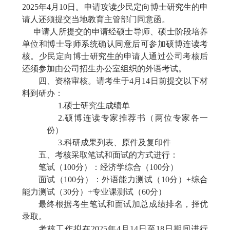
2025
年
4
月
10
日。申请攻读少民定向博士研究生的申
请人还须提交当地教育主管部门同意函。
申请人所提交的申请经硕士导师、硕士阶段培养
单位和博士导师系统确认同意后可参加硕博连读考
核。少民定向博士研究生的申请人通过公司考核后
还须参加由公司招生办公室组织的外语考试。
四、资格审核。请考生于
4
月
14
日前提交以下材
料到研办：
1.
硕士研究生成绩单
2.
硕博连读专家推荐书（两位专家各一
份）
3.
科研成果列表、原件及复印件
五、考核采取笔试和面试的方式进行：
笔试（
100
分）：经济学综合（
100
分）
面试（
100
分）：外语能力测试（
10
分）
+
综合
能力测试（
30
分）
+
专业课测试（
60
分）
最终根据考生笔试和面试加总成绩排名，择优
录取。
考核工作拟在
2025
年
4
月
14
日至
18
日期间进行