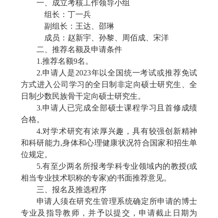
一、成立考核工作领导小组
组长：丁一兵
副组长：王达、邵琳
成员：赵新宇、孙黎、周佰成、宋洋
二、推荐名额及申请条件
1.
推荐名额
9
名。
2.
申请人是
2023
年以全国统一考试或推荐免试
方式进入公司学习的全日制非定向硕士研究生、全
日制少数民族骨干定向硕士研究生。
3.
申请人已完成全部硕士课程学习且首修成绩
合格。
4.
对学术研究有浓厚兴趣，具有较强创新精神
和科研能力
,
身体和心理健康状况符合国家和招生单
位规定。
5.
有至少两名所报考学科专业领域内的教授
(
或
相当专业技术职称的专家
)
的书面推荐意见。
三、报名及推选程序
申请人须在研究生管理系统确定所申请的博士
专业及指导教师，并予以提交，申请截止日期为