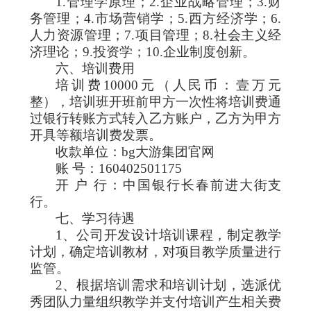
1.
管理学原理；
2.
企业战略管理；
3.
财
务管理；
4.
市场营销学；
5.
西方经济学；
6.
人力资源管理；
7.
项目管理；
8.
社会主义经
济理论；
9.
投资学；
10.
企业制度创新。
六、培训费用
培训费
10000
元（人民币：壹万元
整），培训班开班前甲方一次性将培训费通
过银行转账方式转入乙方账户，乙方为甲方
开具等额培训费发票。
收款单位：bg大游集团官网
账 号：
160402501175
开 户 行：中国银行长春前进大街支
行。
七、学习待遇
1
、公司开发设计培训课程，制定教学
计划，确定培训教材，对项目教学质量进行
监管。
2
、根据培训需求和培训计划，选派优
秀团队力量组织教学并支付培训产生相关费