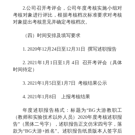
2.
公司召开考评会，公司年度考核实施小组对
考核对象进行评比，根据考核档次标准要求对考核
对象提出考核意见并确定考核档次。
（四）时间安排及填写要求
1. 2020
年
12
月
24
日至
12
月
31
日
撰写述职报告
2. 2021
年
1
月
1
日至
1
月
4
日
召开考评会（具体
时间待定）
3. 2021
年
1
月
5
日至
1
月
7
日
考核结果公示
4. 2021
年
1
月
8
日
上报考核结果
年度述职报告格式：标题为“BG大游教职工
（教师和实验技术以外人员）
2020
年度考核述职报
告”（黑体二号字），述职报告正文仿宋四号字，落
款为“BG大游
+
姓名”。述职报告纸质版本人签字后