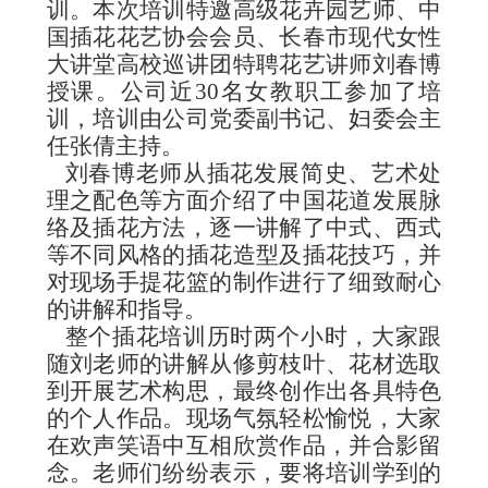
训。本次培训特邀高级花卉园艺师、中
国插花花艺协会会员、长春市现代女性
大讲堂高校巡讲团特聘花艺讲师刘春博
授课。公司近
30
名女教职工参加了培
训，培训由公司党委副书记、妇委会主
任张倩主持。
刘春博老师从插花发展简史、艺术处
理之配色等方面介绍了中国花道发展脉
络及插花方法，逐一讲解了中式、西式
等不同风格的插花造型及插花技巧，并
对现场手提花篮的制作进行了细致耐心
的讲解和指导。
整个插花培训历时两个小时，大家跟
随刘老师的讲解从修剪枝叶、花材选取
到开展艺术构思，最终创作出各具特色
的个人作品。现场气氛轻松愉悦，大家
在欢声笑语中互相欣赏作品，并合影留
念。老师们纷纷表示，要将培训学到的