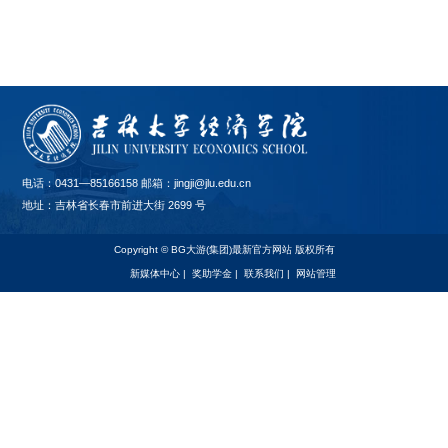
电话：0431—85166158 邮箱：jingji@jlu.edu.cn
地址：吉林省长春市前进大街 2699 号
Copyright © BG大游(集团)最新官方网站 版权所有
新媒体中心
|
奖助学金
|
联系我们
|
网站管理